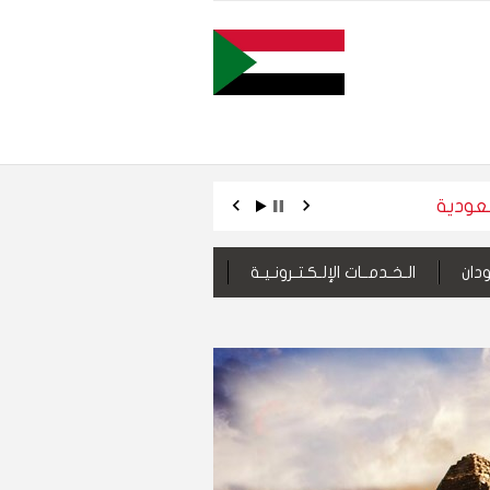
سعودية
عزيزي المواطن, عزيزتي المواطنة.. جدد/ي
دان
الـخـدمــات الإلـكـتـرونـيـة